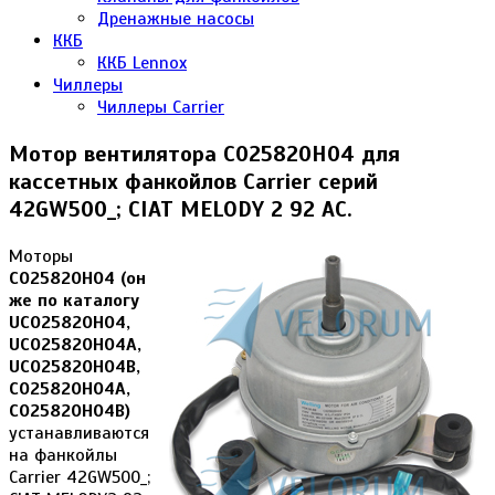
Дренажные насосы
ККБ
ККБ Lennox
Чиллеры
Чиллеры Carrier
Мотор вентилятора C025820H04 для
кассетных фанкойлов Carrier серий
42GW500_; CIAT MELODY 2 92 AC.
Моторы
C025820H04 (он
же по каталогу
UC025820H04,
UC025820H04A,
UC025820H04B,
C025820H04A,
C025820H04B)
устанавливаются
на фанкойлы
Carrier 42GW500_;