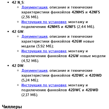
42 N_S
:
Документация
, описание и технические
характеристики фанкойлов
42NMS
и
42NFS
(2,36 Мб.).
Инструкция по установке
, монтажу и
подключению
42NMS
и
42NFS
(2,44 Мб.).
42 GW
:
Документация
, описание и технические
характеристики фанкойлов
42GW
новые
модели (3,92 Мб.);
Инструкция по установке
, монтажу и
подключению фанкойлов
42GW
новые модели
(4,32 Мб.).
42 DW
:
Документация
, описание и технические
характеристики фанкойлов
42DWC
и
42DWD
(5,24 Мб.);
Инструкция по установке
, монтажу и
подключению фанкойлов
42DWC
и
42DWD
(2,17 Мб.).
Чиллеры