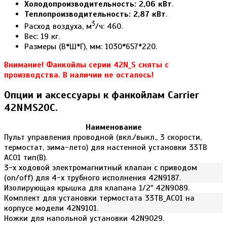
Холодопроизводительность: 2,06 кВт
.
Теплопроизводительность: 2,87 кВт
.
3
Расход воздуха, м
/ч: 460.
Вес: 19 кг.
Размеры (В*Ш*Г), мм: 1030*657*220.
Внимание! Фанкойлы серии 42N_S сняты с
производства. В наличии не осталось!
Опции и аксессуары к фанкойлам Carrier
42NMS20C.
Наименование
Пульт управления проводной (вкл./выкл., 3 скорости,
термостат, зима-лето) для настенной установки 33TB
AC01 тип(В).
3-х ходовой электромагнитный клапан c приводом
(on/off) для 4-х трубного исполнения 42N9187.
Изолирующая крышка для клапана 1/2" 42N9089.
Комплект для установки термостата 33TB_AC01 на
корпусе модели 42N9101.
Ножки для напольной установки 42N9029.