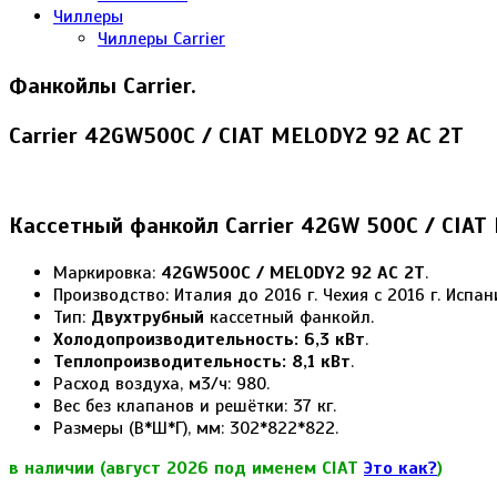
Чиллеры
Чиллеры Carrier
Фанкойлы Carrier.
Carrier 42GW500C / CIAT MELODY2 92 AC 2T
Кассетный фанкойл Carrier 42GW 500C / CIAT
Маркировка:
42GW500C / MELODY2 92 AC 2T
.
Производство: Италия до 2016 г. Чехия с 2016 г. Испани
Тип:
Двухтрубный
кассетный фанкойл.
Холодопроизводительность: 6,3 кВт
.
Теплопроизводительность: 8,1 кВт
.
Расход воздуха, м3/ч: 980.
Вес без клапанов и решётки: 37 кг.
Размеры (В*Ш*Г), мм: 302*822*822.
в наличии (август 2026 под именем CIAT
Это как?
)